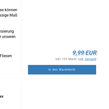
ese können
ässige Maß
isierung
ir unseren
9,99 EUR
-Fliesen
inkl. 19% MwSt. zzgl.
Versand
In den Warenkorb
uss