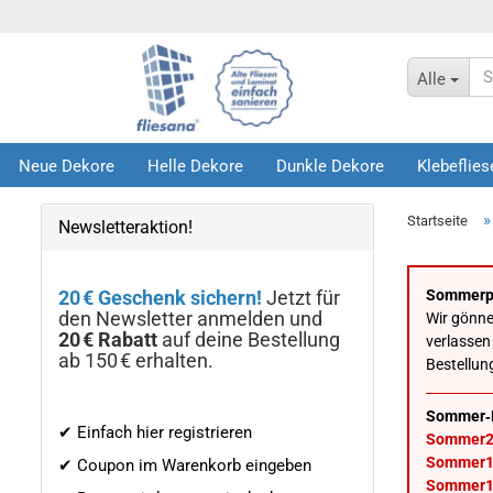
Alle
Neue Dekore
Helle Dekore
Dunkle Dekore
Klebeflies
Infos
Startseite
Newsletteraktion!
20 € Geschenk sichern!
Jetzt für
Sommerp
den Newsletter anmelden und
Wir gönn
20 € Rabatt
auf deine Bestellung
verlassen
ab 150 € erhalten.
Bestellun
Sommer‑
✔ Einfach hier registrieren
Sommer2
Sommer1
✔ Coupon im Warenkorb eingeben
Sommer1