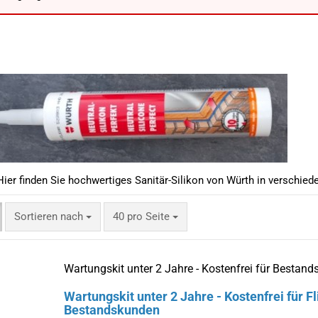
Hier finden Sie hochwertiges Sanitär-Silikon von Würth in verschie
Sortieren nach
pro Seite
Sortieren nach
40 pro Seite
Wartungskit unter 2 Jahre - Kostenfrei für Bestan
Wartungskit unter 2 Jahre - Kostenfrei für F
Bestandskunden