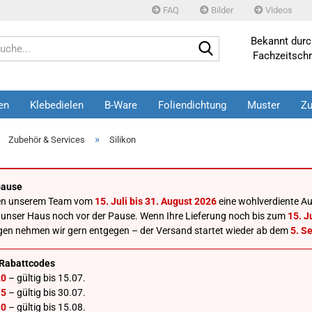
FAQ
Bilder
Videos
Bekannt durch
Suche...
Fachzeitschr
en
Klebedielen
B-Ware
Foliendichtung
Muster
Zu
»
»
Zubehör & Services
Silikon
ause
en unserem Team vom
15. Juli bis 31. August 2026
eine wohlverdiente Au
 unser Haus noch vor der Pause. Wenn Ihre Lieferung noch bis zum
15. Ju
gen nehmen wir gern entgegen – der Versand startet wieder ab dem
5. S
Rabattcodes
0
– gültig bis 15.07.
5
– gültig bis 30.07.
0
– gültig bis 15.08.