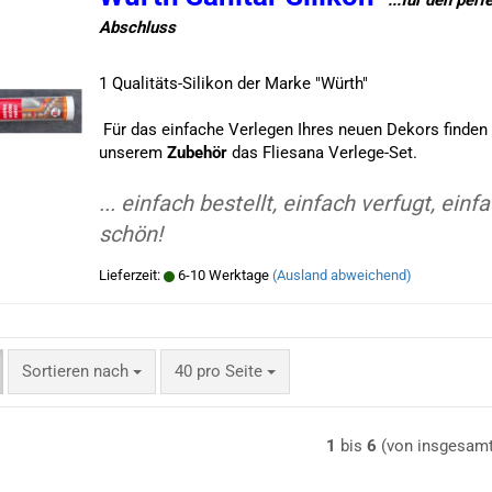
..
.für den perf
Abschluss
1 Qualitäts-Silikon der Marke "Würth"
Für das einfache Verlegen Ihres neuen Dekors finden 
unserem
Zubehör
das Fliesana Verlege-Set.
... einfach bestellt, einfach verfugt, einf
schön!
Lieferzeit:
6-10 Werktage
(Ausland abweichend)
Sortieren nach
pro Seite
Sortieren nach
40 pro Seite
1
bis
6
(von insgesam