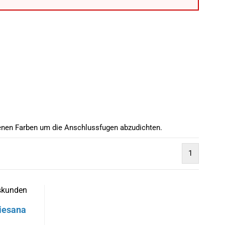
denen Farben um die Anschlussfugen abzudichten.
1
dskunden
liesana