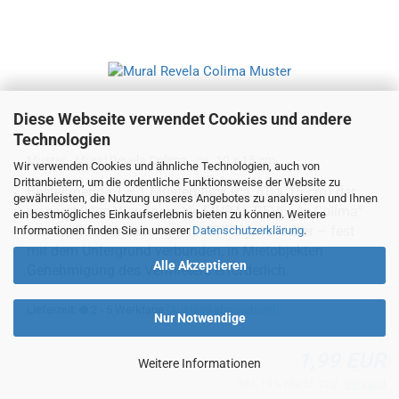
Diese Webseite verwendet Cookies und andere
Technologien
Muster - Mural Revela Colima - ca. 10 x 15 cm
Wir verwenden Cookies und ähnliche Technologien, auch von
Drittanbietern, um die ordentliche Funktionsweise der Website zu
Bestellmenge 1 = 1 Musterstück (ca. 10 x 15 cm) der
gewährleisten, die Nutzung unseres Angebotes zu analysieren und Ihnen
wasserfesten Wandpaneele MURAL REVELA „Colima“
ein bestmögliches Einkaufserlebnis bieten zu können. Weitere
von Gerflor. Verklebung mit MS-Polymerkleber – fest
Informationen finden Sie in unserer
Datenschutzerklärung
.
mit dem Untergrund verbunden, in Mietobjekten
Alle Akzeptieren
Genehmigung des Vermieters erforderlich.
Lieferzeit:
2 - 5 Werktage
(Ausland abweichend)
Nur Notwendige
1,99 EUR
Weitere Informationen
inkl. 19% MwSt. zzgl.
Versand