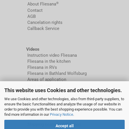
®
About Fliesana
Contact
AGB
Cancelation rights
Callback Service
Videos
Instruction video Fliesana
Fliesana in the kitchen
Fliesana in RVs
Fliesana in Bathland Wolfsburg
Areas of application
How we test
This website uses Cookies and other technologies.
We use Cookies and other technologies, also from third-party suppliers, to
More about...
ensure the basic functionalities and analyze the usage of our website in
Installation instructions
order to provide you with the best shopping experience possible. You can
Compare to alternatives
find more information in our
Privacy Notice
.
Data protection
Shipping costs and duration
Accept all