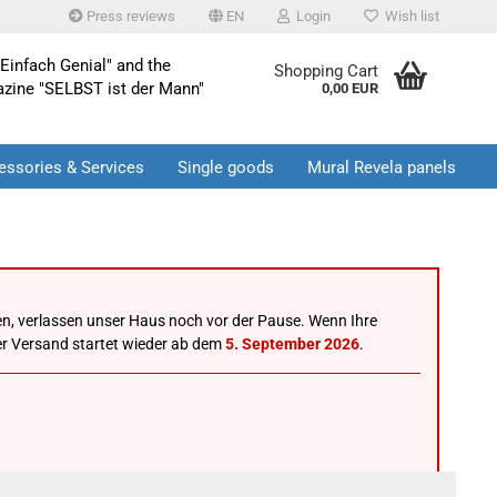
Press reviews
EN
Login
Wish list
Einfach Genial" and the
Shopping Cart
azine "SELBST ist der Mann"
0,00 EUR
essories & Services
Single goods
Mural Revela panels
n, verlassen unser Haus noch vor der Pause. Wenn Ihre
 der Versand startet wieder ab dem
5. September 2026
.