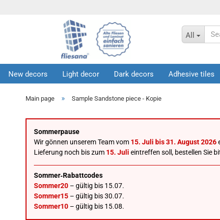
All
New decors
Light decor
Dark decors
Adhesive tiles
Infos
»
Main page
Sample Sandstone piece - Kopie
Sommerpause
Wir gönnen unserem Team vom
15. Juli bis 31. August 2026
e
Lieferung noch bis zum
15. Juli
eintreffen soll, bestellen Sie
Sommer‑Rabattcodes
Sommer20
– gültig bis 15.07.
Sommer15
– gültig bis 30.07.
Sommer10
– gültig bis 15.08.