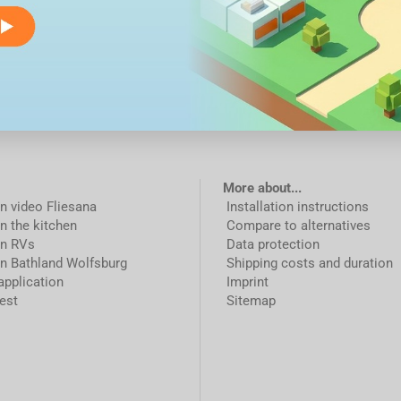
More about...
on video Fliesana
Installation instructions
in the kitchen
Compare to alternatives
in RVs
Data protection
in Bathland Wolfsburg
Shipping costs and duration
application
Imprint
est
Sitemap