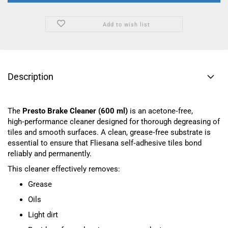
Add to wish list
Description
The
Presto Brake Cleaner (600 ml)
is an acetone‑free,
high‑performance cleaner designed for thorough degreasing of
tiles and smooth surfaces. A clean, grease‑free substrate is
essential to ensure that Fliesana self‑adhesive tiles bond
reliably and permanently.
This cleaner effectively removes:
Grease
Oils
Light dirt