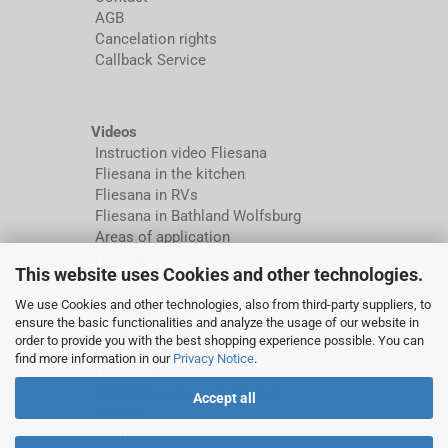
AGB
Cancelation rights
Callback Service
Videos
Instruction video Fliesana
Fliesana in the kitchen
Fliesana in RVs
Fliesana in Bathland Wolfsburg
Areas of application
How we test
This website uses Cookies and other technologies.
We use Cookies and other technologies, also from third-party suppliers, to
More about...
ensure the basic functionalities and analyze the usage of our website in
Installation instructions
order to provide you with the best shopping experience possible. You can
Compare to alternatives
find more information in our
Privacy Notice
.
Data protection
Shipping costs and duration
Accept all
Imprint
Sitemap