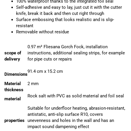
100% waterproof thanks to the integrated foil seal
Self-adhesive and easy to lay, just cut it with the cutter
knife, break it back and then cut right through
Surface embossing that looks realistic and is slip-
resistant
Removable without residue
0.97 m² Fliesana Gorch Fock, installation
scope of
instructions, additional sealing strips, for example
delivery
for pipe cuts or repairs
91.4 cm x 15.2 cm
Dimensions
Material
2 mm
thickness
Rock salt with PVC as solid material and foil seal
material
Suitable for underfloor heating, abrasion-resistant,
antistatic, anti-slip surface R10, covers
properties
unevenness and holes in the wall and has an
impact sound dampening effect