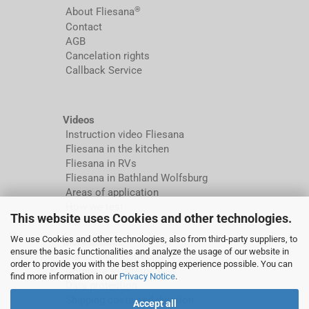
®
About Fliesana
Contact
AGB
Cancelation rights
Callback Service
Videos
Instruction video Fliesana
Fliesana in the kitchen
Fliesana in RVs
Fliesana in Bathland Wolfsburg
Areas of application
How we test
This website uses Cookies and other technologies.
We use Cookies and other technologies, also from third-party suppliers, to
More about...
ensure the basic functionalities and analyze the usage of our website in
Installation instructions
order to provide you with the best shopping experience possible. You can
Compare to alternatives
find more information in our
Privacy Notice
.
Data protection
Shipping costs and duration
Accept all