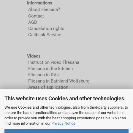
Informations
®
About Fliesana
Contact
AGB
Cancelation rights
Callback Service
Videos
Instruction video Fliesana
Fliesana in the kitchen
Fliesana in RVs
Fliesana in Bathland Wolfsburg
Areas of application
How we test
This website uses Cookies and other technologies.
We use Cookies and other technologies, also from third-party suppliers, to
More about...
ensure the basic functionalities and analyze the usage of our website in
Installation instructions
order to provide you with the best shopping experience possible. You can
Compare to alternatives
find more information in our
Privacy Notice
.
Data protection