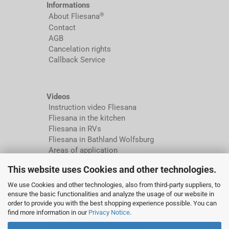
Informations
®
About Fliesana
Contact
AGB
Cancelation rights
Callback Service
Videos
Instruction video Fliesana
Fliesana in the kitchen
Fliesana in RVs
Fliesana in Bathland Wolfsburg
Areas of application
How we test
This website uses Cookies and other technologies.
We use Cookies and other technologies, also from third-party suppliers, to
More about...
ensure the basic functionalities and analyze the usage of our website in
Installation instructions
order to provide you with the best shopping experience possible. You can
Compare to alternatives
find more information in our
Privacy Notice
.
Data protection