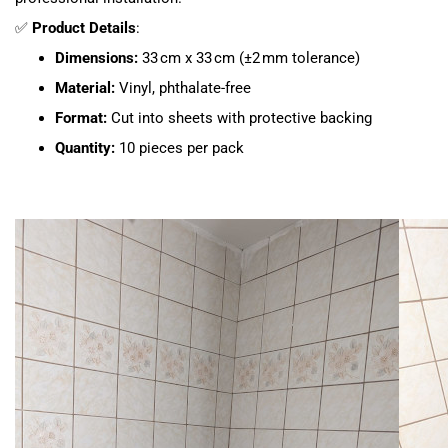
✅
Product Details
:
Dimensions:
33 cm x 33 cm (±2 mm tolerance)
Material:
Vinyl, phthalate-free
Format:
Cut into sheets with protective backing
Quantity:
10 pieces per pack